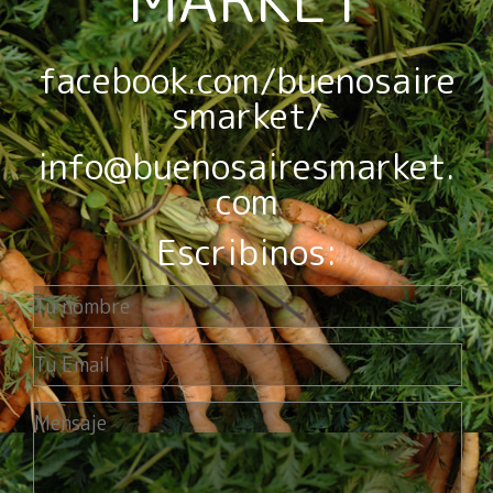
facebook.com/buenosaire
smarket/
info@buenosairesmarket.
com
Escribinos: