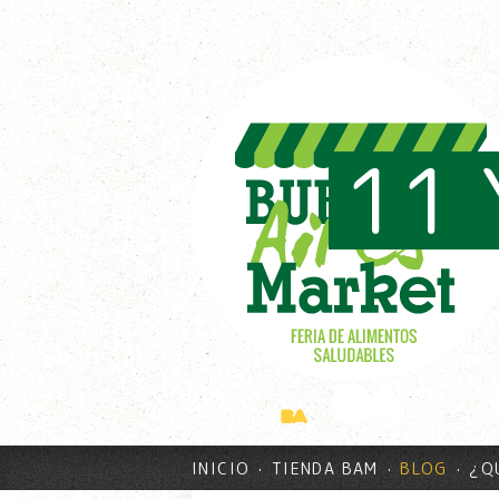
11 
INICIO
TIENDA BAM
BLOG
¿Q