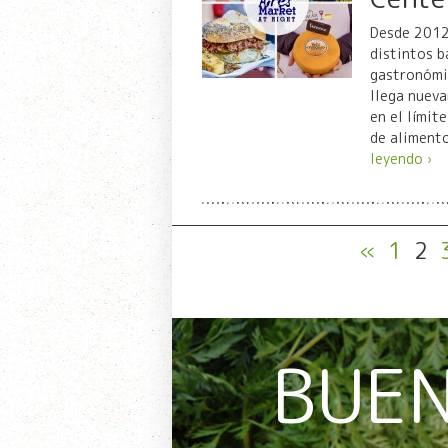
Desde 2012,
distintos b
gastronómic
llega nueva
en el límite
de aliment
leyendo ›
«
1
2
BUEN