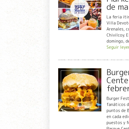
de ma
La feria it
Villa Devot
Arenales, c
Chivilcoy. 
domingo, de
Seguir leye
Burge
Cente
febre
Burger Fest
fanáticos d
puntos de 
en cada edi
puestos y f
Parque Cen