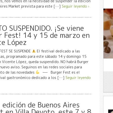
s, nos vemos en la necesidad de suspender la edición
Aires Market prevista para este […]
Seguir leyendo ›
O SUSPENDIDO. ¡Se viene
r Fest! 14 y 15 de marzo en
te López
FEST SE SUSPENDE
El festival dedicado a las
as, programado para este sábado 14 y domingo 15
n Vicente López, queda suspendido. NO habrá Burger
nuevo aviso. Seguinos en las redes sociales para
nto de las novedades
—– Burger Fest es el
tival gastronómico dedicado a los […]
Seguir leyendo
 edición de Buenos Aires
 en Villa Devoto, este 7 y 8