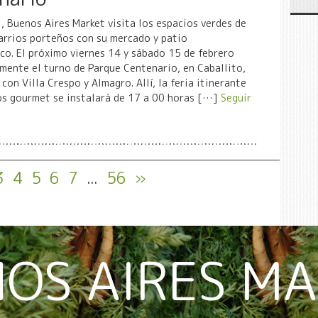
 Buenos Aires Market visita los espacios verdes de
arrios porteños con su mercado y patio
o. El próximo viernes 14 y sábado 15 de febrero
mente el turno de Parque Centenario, en Caballito,
 con Villa Crespo y Almagro. Allí, la feria itinerante
os gourmet se instalará de 17 a 00 horas […]
Seguir
3
4
5
6
7
...
56
»
OS AIRES M