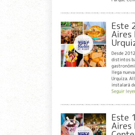
Este 
Aires
Urqui
Desde 2012,
distintos b
gastronómic
llega nueva
Urquiza. Al
instalará d
Seguir leye
Este 
Aires
Cente