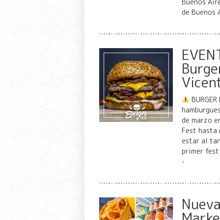
Buenos Aire
de Buenos 
EVENT
Burge
Vicen
BURGER 
hamburgues
de marzo e
Fest hasta 
estar al ta
primer fes
›
Nueva
Market