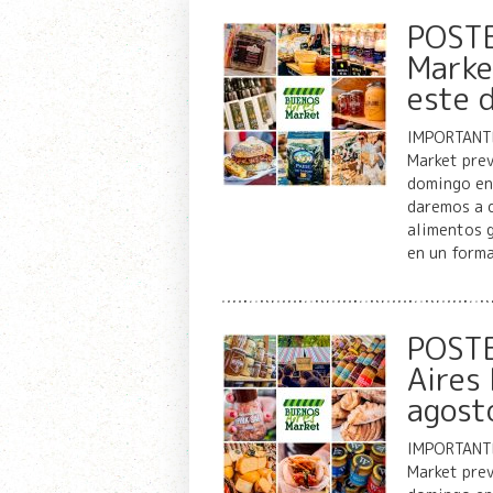
POSTE
Market
este 
IMPORTANTE
Market prev
domingo en 
daremos a c
alimentos 
en un form
POSTE
Aires
agost
IMPORTANTE
Market prev