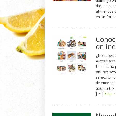
domingo en 
daremos a c
alimentos 
en un form
Conoc
online
¿No sabés 
Aires Marke
tu casa. Ya
online: www
selección d
de emprendi
gourmet. Pi
[…]
Seguir