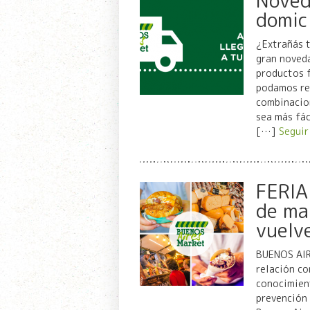
Noved
domici
¿Extrañás 
gran noveda
productos f
podamos ree
combinacion
sea más fác
[…]
Seguir
FERIA
de ma
vuelve
BUENOS AI
relación co
conocimient
prevención