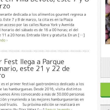
rzo
inerante dedicada a los alimentos gourmet regresa a
o. Este 7 y 8 de marzo, la cita es en la Plaza
on acceso por las calles Nueva York y Avenida
El horario del sábado es de 16 a 00 horas; el del
 11 a 20 horas. Entrada libre y gratuita. En un […]
ndo ›
r Fest llega a Parque
nario, este 21 y 22 de
ro
 es el primer festival gastronómico dedicado a los
e las hamburguesas. Desde 2016, visita distintos
Buenos Aires convocando a más de 30.000 personas
ción y reuniendo a las mejores hamburgueserías en
ood trucks. Su próxima edición se realizará en
tenario (Av. Díaz Vélez […]
Seguir leyendo ›