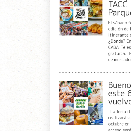
TACC 
Parqu
El sábado 
edición de 
itinerante 
¿Dónde? En 
CABA. Te es
gratuita. F
de mercad
Bueno
este 6
vuelve
La feria it
realizará s
octubre en 
acceso será