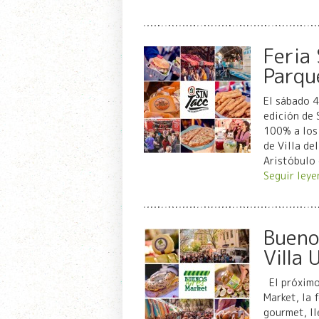
Feria 
Parqu
El sábado 
edición de 
100% a los 
de Villa de
Aristóbulo 
Seguir leye
Bueno
Villa 
El próximo
Market, la 
gourmet, ll