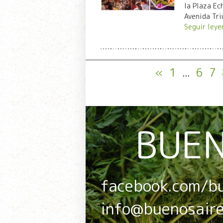
la Plaza Ec
Avenida Tri
Seguir leye
«
1
...
6
7
BUEN
facebook.com/b
info@buenosair