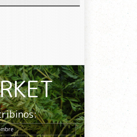
ARKET
cribinos: