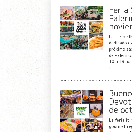
Feria
Paler
novie
La Feria SI
dedicado ex
próximo sá
de Palermo,
10 a 19 ho
›
Bueno
Devot
de oc
La feria it
gourmet reg