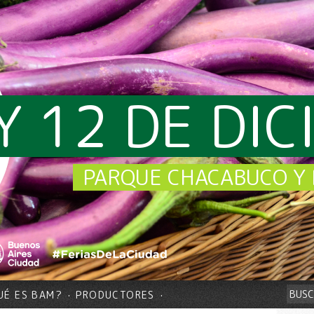
Y 12 DE DI
PARQUE CHACABUCO Y 
UÉ ES BAM?
PRODUCTORES