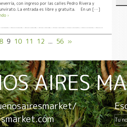
heverría, con ingreso por las calles Pedro Rivera y
unvirato. La entrada es libre y gratuita. En un […]
ndo ›
8
9
10
11
12
...
56
»
OS AIRES M
uenosairesmarket/
Es
esmarket.com