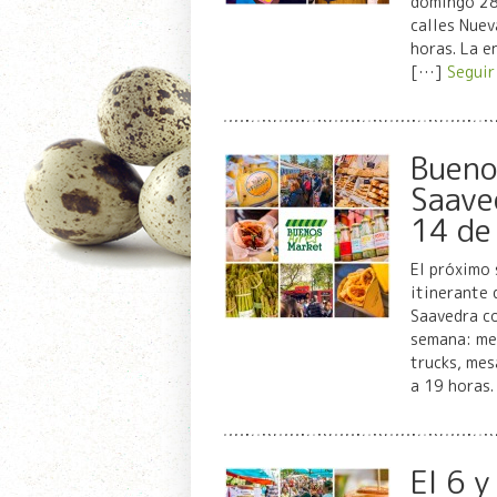
domingo 28 
calles Nuev
horas. La e
[…]
Seguir
Bueno
Saave
14 de
El próximo 
itinerante 
Saavedra co
semana: me
trucks, mes
a 19 horas
El 6 y