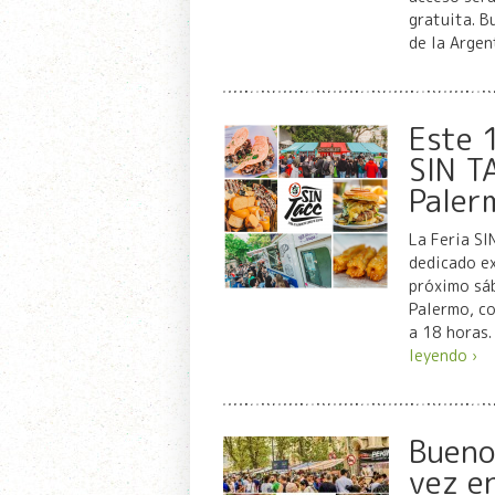
gratuita. B
de la Argen
Este 1
SIN TA
Paler
La Feria SI
dedicado ex
próximo sáb
Palermo, co
a 18 horas
leyendo ›
Bueno
vez e