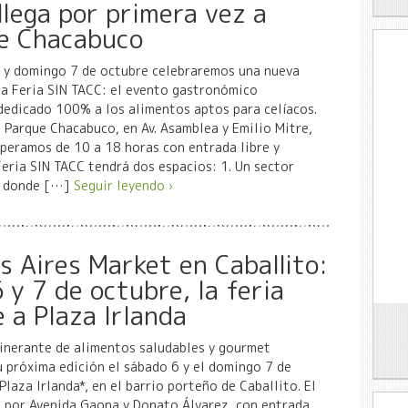
llega por primera vez a
e Chacabuco
6 y domingo 7 de octubre celebraremos una nueva
la Feria SIN TACC: el evento gastronómico
dedicado 100% a los alimentos aptos para celíacos.
Parque Chacabuco, en Av. Asamblea y Emilio Mitre,
peramos de 10 a 18 horas con entrada libre y
eria SIN TACC tendrá dos espacios: 1. Un sector
o donde […]
Seguir leyendo ›
s Aires Market en Caballito:
 y 7 de octubre, la feria
 a Plaza Irlanda
inerante de alimentos saludables y gourmet
u próxima edición el sábado 6 y el domingo 7 de
Plaza Irlanda*, en el barrio porteño de Caballito. El
 por Avenida Gaona y Donato Álvarez, con entrada